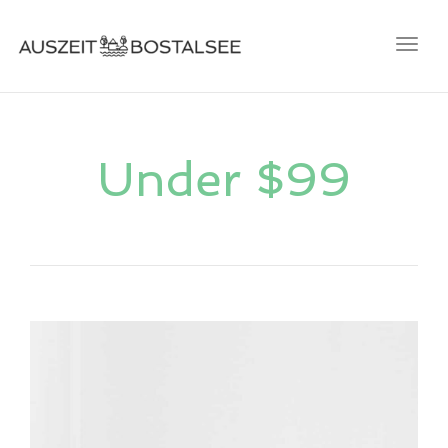
Togg
navig
Under $99